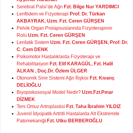
Serebral Palsi’de Ağrı
Fzt. Bilge Nur YARDIMCI
Lenfödem ve Fizyoterapi
Prof. Dr. Türkan
AKBAYRAK, Uzm. Fzt. Ceren GÜRŞEN
Pelvik Organ Prolapsuslarında Fizyoterapinin
Rolü
Uzm. Fzt. Ceren GÜRŞEN
Lenfatik Sistem
Uzm. Fzt. Ceren GÜRŞEN, Prof. Dr.
C. Cem DENK
Psikomotor Hastalıklarda Fizyoterapi ve
Rehabilitasyon
Fzt. Elif KARAGÜL, Fzt. Halil
ALKAN , Doç.Dr. Özlem ÜLGER
Otonomik Sinir Sistemi Ağrı İlişkisi
Fzt. Kıvanç
DELİOĞLU
Biyopsikososyal Model Nedir?
Uzm.Fzt.Pınar
DİZMEK
Ters Omuz Artroplastisi
Fzt. Taha İbrahim YILDIZ
Juvenil İdyopatik Artritli Hastalarda Alt Ekstremite
Patomekaniğ
i Fzt. Utku BERBEROĞLU