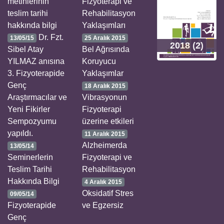
metinlerinin
Fizyoterapi ve
teslim tarihi
Rehabilitasyon
hakkında bilgi
Yaklaşımları
Dr. Fzt.
13/05/15
25 Aralık 2015
2018 (2)
Sibel Atay
Bel Ağrısında
YILMAZ anısına
Koruyucu
3. Fizyoterapide
Yaklaşımlar
Genç
18 Aralık 2015
Araştırmacılar ve
Vibrasyonun
Yeni Fikirler
Fizyoterapi
Sempozyumu
üzerine etkileri
yapıldı.
11 Aralık 2015
Alzheimerda
13/05/14
Seminerlerin
Fizyoterapi ve
Teslim Tarihi
Rehabilitasyon
Hakkında Bilgi
4 Aralık 2015
Oksidatif Stres
09/05/14
Fizyoterapide
ve Egzersiz
Genç