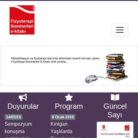
Previous
Next
Duyurular
Program
Güncel
Sayı
14/05/15
8 Ocak 2016
Sempozyum
Kırılgan
konuşma
Yaşlılarda