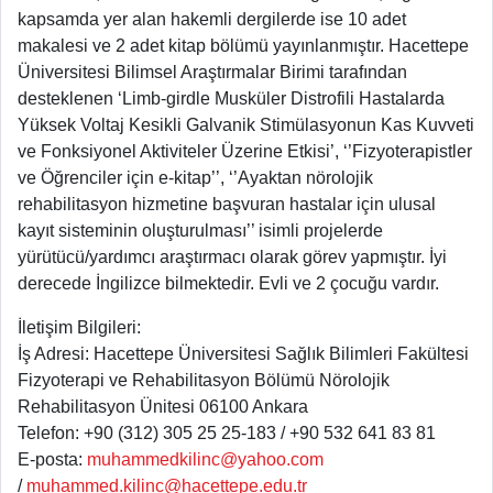
kapsamda yer alan hakemli dergilerde ise 10 adet
makalesi ve 2 adet kitap bölümü yayınlanmıştır. Hacettepe
Üniversitesi Bilimsel Araştırmalar Birimi tarafından
desteklenen ‘Limb-girdle Musküler Distrofili Hastalarda
Yüksek Voltaj Kesikli Galvanik Stimülasyonun Kas Kuvveti
ve Fonksiyonel Aktiviteler Üzerine Etkisi’, ‘’Fizyoterapistler
ve Öğrenciler için e-kitap’’, ‘’Ayaktan nörolojik
rehabilitasyon hizmetine başvuran hastalar için ulusal
kayıt sisteminin oluşturulması’’ isimli projelerde
yürütücü/yardımcı araştırmacı olarak görev yapmıştır. İyi
derecede İngilizce bilmektedir. Evli ve 2 çocuğu vardır.
İletişim Bilgileri:
İş Adresi: Hacettepe Üniversitesi Sağlık Bilimleri Fakültesi
Fizyoterapi ve Rehabilitasyon Bölümü Nörolojik
Rehabilitasyon Ünitesi 06100 Ankara
Telefon: +90 (312) 305 25 25-183 / +90 532 641 83 81
E-posta:
muhammedkilinc@yahoo.com
/
muhammed.kilinc@hacettepe.edu.tr